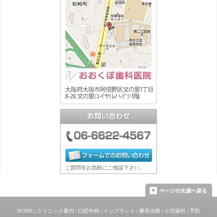
ご質問等お気軽にご相談下さい。
HOME
|
クリニック案内
|
口腔外科
|
インプラント
|
審美治療
|
小児歯科
|
予防