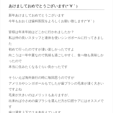
あけましておめでとうございます(*´∀｀)
新年あけましておめでとうございます
今年もおおくぼ歯科医院をよろしくお願い致します(*´∀｀)
皆様は年末年始はどこかに行かれましたか？
私は仲の良いスタッフと連休を使いシンガポールに行ってきまし
た
初めて行ったのですが凄い楽しかったですよ
向こうは一年中夏
なので気候も過ごしやすく、食べ物も美味しか
ったので
本当に住みたくなるぐらい良かったです
そういえば海外旅行の時に毎回思うのですが
アメリカやシンガポールもでしたが歯ブラシの毛束が凄く大きい
ですよね
毛束が大きいのはメリットもありますが、
出来れば小さめの歯ブラシを選んだ方が口腔ケアにはオススメで
す
歯は通常上下で２８本生えています