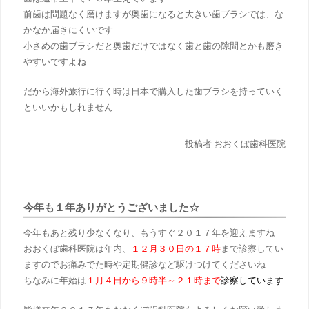
前歯は問題なく磨けますが奥歯になると大きい歯ブラシでは、な
かなか届きにくいです
小さめの歯ブラシだと奥歯だけではなく歯と歯の隙間とかも磨き
やすいですよね
だから海外旅行に行く時は日本で購入した歯ブラシを持っていく
といいかもしれません
投稿者 おおくぼ歯科医院
今年も１年ありがとうございました☆
今年もあと残り少なくなり、もうすぐ２０１７年を迎えますね
おおくぼ歯科医院は年内、
１２月３０日の１７時
まで診察してい
ますのでお痛みでた時や定期健診など駆けつけてくださいね
ちなみに年始は
１月４日から９時半～２１時まで
診察しています